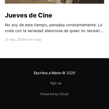
Jueves de Cine
No soy de este tiempo, pensaba constantemente. Lo
creía con la seriedad silenciosa de quien no necesita
convencer a nadie. No creo ser de esta época. Sino
21 may. 2026
3 min read
de algún jueves de los años veinte o treinta, cuando
los hombres usaban sombrero sin pensarlo y la
música salía de algún lugar
Escritos a Mano
© 2026
Sign up
Powered by Ghost