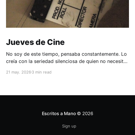
Jueves de Cine
No soy de este tiempo, pensaba constantemente. Lo
creía con la seriedad silenciosa de quien no necesita
convencer a nadie. No creo ser de esta época. Sino
21 may. 2026
3 min read
de algún jueves de los años veinte o treinta, cuando
los hombres usaban sombrero sin pensarlo y la
música salía de algún lugar
Escritos a Mano
© 2026
Sign up